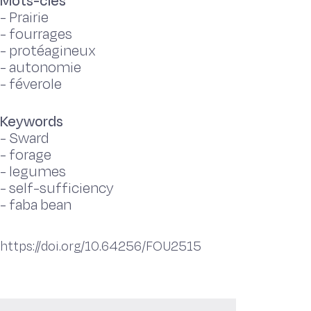
Mots-clés
-
Prairie
-
fourrages
-
protéagineux
-
autonomie
-
féverole
Keywords
-
Sward
-
forage
-
legumes
-
self-sufficiency
-
faba bean
https://doi.org/10.64256/FOU2515