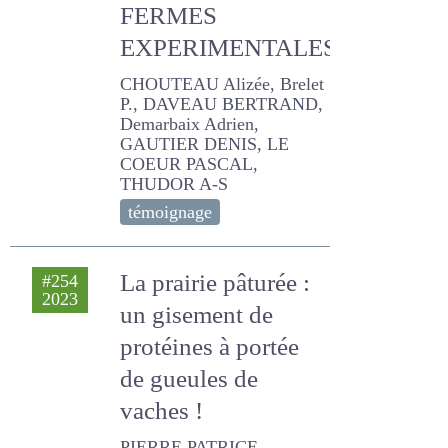
EXPERIMENTALES
CHOUTEAU Alizée, Brelet
P., DAVEAU BERTRAND,
Demarbaix Adrien,
GAUTIER DENIS, LE COEUR
PASCAL, THUDOR A-S
témoignage
La prairie pâturée :
#254
2023
un gisement de
protéines à portée
de gueules de
vaches !
PIERRE PATRICE, DELABY
LUC, DAVEAU BERTRAND