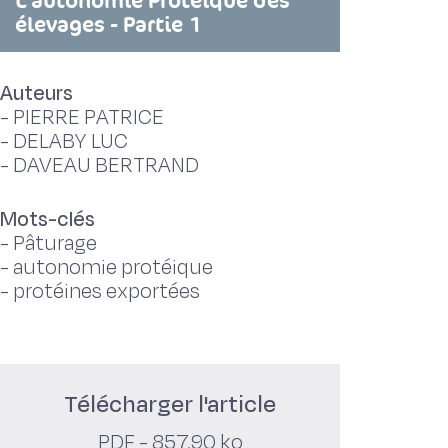
L'autonomie Protéique des
élevages - Partie 1
Auteurs
-
PIERRE PATRICE
-
DELABY LUC
-
DAVEAU BERTRAND
Mots-clés
-
Pâturage
-
autonomie protéique
-
protéines exportées
Télécharger l'article
PDF - 857,90 ko