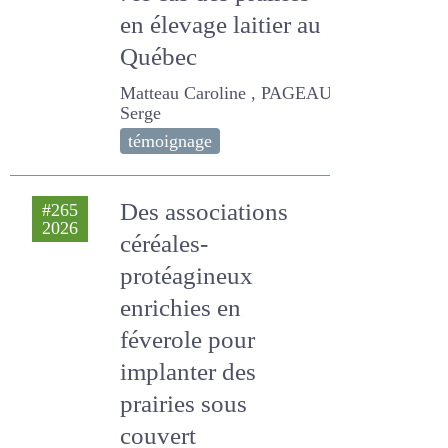
: le cas des prairies en
élevage laitier au
Québec
Matteau Caroline , PAGEAU
Serge
témoignage
Des associations
#265
2026
céréales-
protéagineux
enrichies en
féverole pour
implanter des
prairies sous