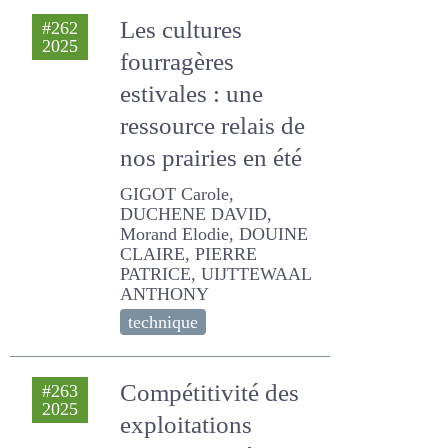
original)
Les cultures
#262
2025
fourragères
estivales : une
ressource relais de
nos prairies en été
GIGOT Carole, DUCHENE
DAVID, Morand Elodie,
DOUINE CLAIRE, PIERRE
PATRICE, UIJTTEWAAL
ANTHONY
technique
Compétitivité des
#263
2025
exploitations