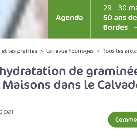
29 - 30 m
Agenda
50 ans de
Bordes
et les prairies
La revue Fourrages
Tous les artic
ydratation de graminée
à Maisons dans le Calva
s par
Comment