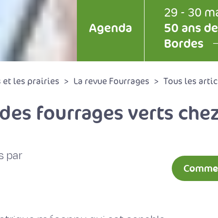
29 - 30 m
Agenda
50 ans de
Bordes
et les prairies
La revue Fourrages
Tous les artic
des fourrages verts chez
s par
Comment