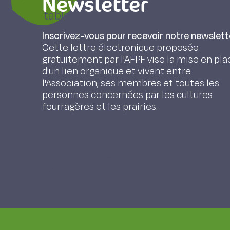
Newsletter
tables and models developed by th
Ingestibility and green fodder inge
Inscrivez-vous pour recevoir notre newslett
feeding and grazing. Forage is high
Cette lettre électronique proposée
gratuitement par l'AFPF vise la mise en pla
of its fibre content. Horses are ca
d'un lien organique et vivant entre
ingestion rate in order to cover th
l'Association, ses membres et toutes les
personnes concernées par les cultures
fibre content or/and grass height 
fourragères et les prairies.
with other ruminants are included.
MARTIN-ROSSET W. (2011). Valeur alimentair
Fourrages 207, 173-180.