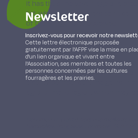
It has thus the advantage of a prec
Newsletter
list, which the enquirers can use u
of the things to be observed
and of a trustworthy end significan
Inscrivez-vous pour recevoir notre newslett
our agricultural statistics.
Cette lettre électronique proposée
gratuitement par l'AFPF vise la mise en pla
In the second place, allowing for t
d'un lien organique et vivant entre
potentialities, on the methods of u
l'Association, ses membres et toutes les
personnes concernées par les cultures
by the farmers, the productivity o
fourragères et les prairies.
also, by comparison, the gains in p
agro-climatic region, which may b
Denardou J.P. (1979). Vers une meilleure co
herbagères françaises, Fourrages 78, 37-50.