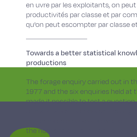
en uvre par les exploitants, on peu
productivités par classe et par co
qu'on peut escompter par classe et
Towards a better statistical know
productions
The forage enquiry carried out in 
1977 and the six enquiries held at 
made it possible to test a question
of a statistical nomenclature of g
much more precise and would fit cl
the nomenclature in traditional use