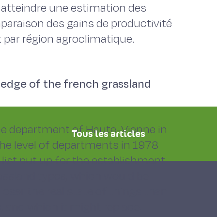
t atteindre une estimation des
mparaison des gains de productivité
 par région agroclimatique.
ledge of the french grassland
the department of Haute-Vienne in
Tous les articles
the level of departments in 1978
-list put up for the establishment
rassland types, which would be
oser the real state of things than
, and which it might replace.