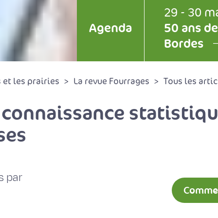
29 - 30 m
Agenda
50 ans de
Bordes
et les prairies
La revue Fourrages
Tous les artic
 connaissance statistiq
ses
s par
Comment