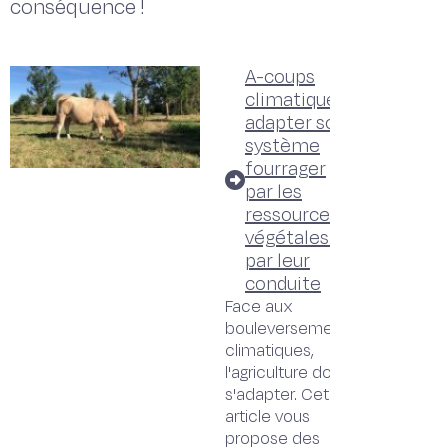
conséquence !
A-coups
climatiques :
adapter son
système
fourrager
par les
ressources
végétales et
par leur
conduite
Face aux
bouleversements
climatiques,
l'agriculture doit
s'adapter. Cet
article vous
propose des