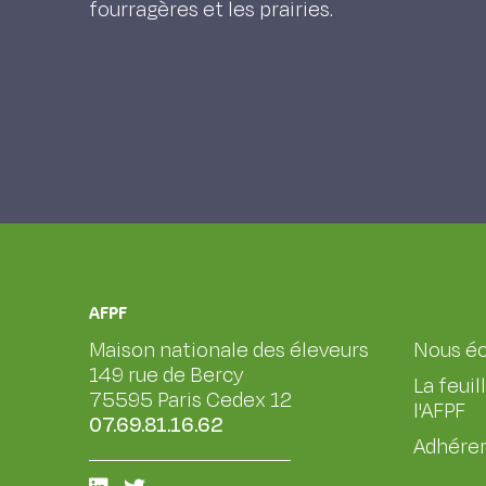
fourragères et les prairies.
AFPF
Maison nationale des éleveurs
Nous éc
149 rue de Bercy
La feuil
75595 Paris Cedex 12
l'AFPF
07.69.81.16.62
Adhérer