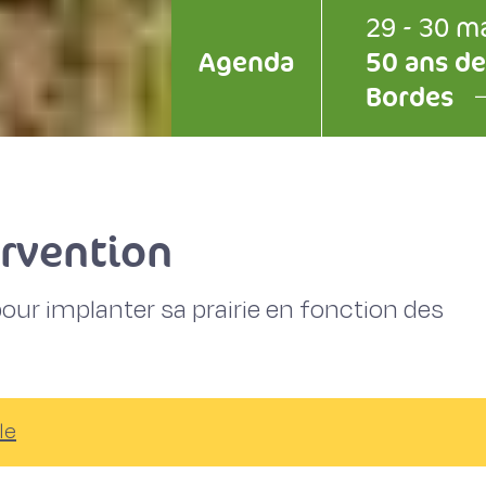
29 - 30 m
Agenda
50 ans de
Bordes
rvention
pour implanter sa prairie en fonction des
le