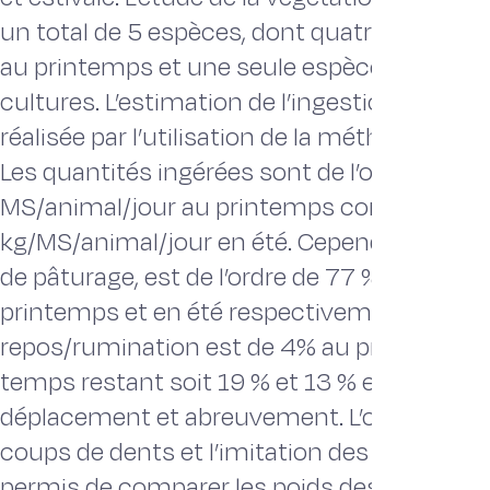
un total de 5 espèces, dont quatre sur la pra
au printemps et une seule espèce pour les 
cultures. L’estimation de l’ingestion au pât
réalisée par l’utilisation de la méthode de h
Les quantités ingérées sont de l’ordre 1,9 kg
MS/animal/jour au printemps contre 2,1
kg/MS/animal/jour en été. Cependant, le te
de pâturage, est de l’ordre de 77 % contre 8
printemps et en été respectivement ; celui 
repos/rumination est de 4% au printemps 2%
temps restant soit 19 % et 13 % est consac
déplacement et abreuvement. L’observation
coups de dents et l’imitation des bouchées
permis de comparer les poids des coups de 