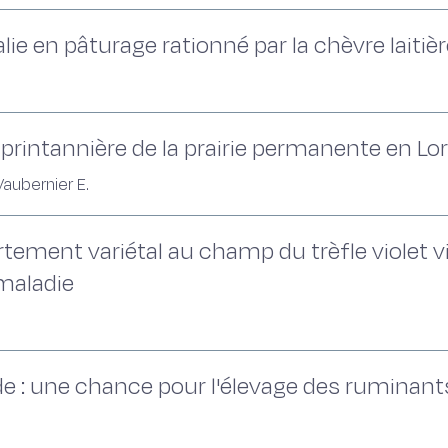
alie en pâturage rationné par la chèvre laitiè
printannière de la prairie permanente en Lor
Vaubernier E.
ement variétal au champ du trèfle violet vis
 maladie
de : une chance pour l'élevage des ruminant