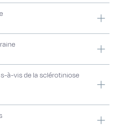
re
raine
-à-vis de la sclérotiniose
s