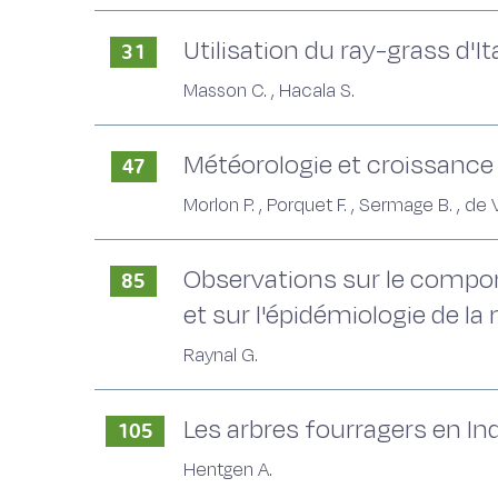
Utilisation du ray-grass d'It
31
Masson C. , Hacala S.
Météorologie et croissance 
47
Morlon P. , Porquet F. , Sermage B. , de 
Observations sur le comport
85
et sur l'épidémiologie de la
Raynal G.
Les arbres fourragers en In
105
Hentgen A.