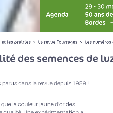
29 - 30 m
Agenda
50 ans de
Bordes
et les prairies
La revue Fourrages
Les numéros 
lité des semences de luz
 parus dans la revue depuis 1959 !
 que la couleur jaune d'or des
e qualité. Une expérimentation a