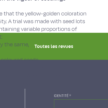
e that the yellow-golden coloration
ity. A trial was made with seed lots
ntaining variable proportions of
:
ly the same,
Toutes les revues
t-coloured seeds
y than that of dark seeds ;
in vigour between the seedlings
ypes of seeds.
ervations may have an influence
IDENTITÉ
*
crop.