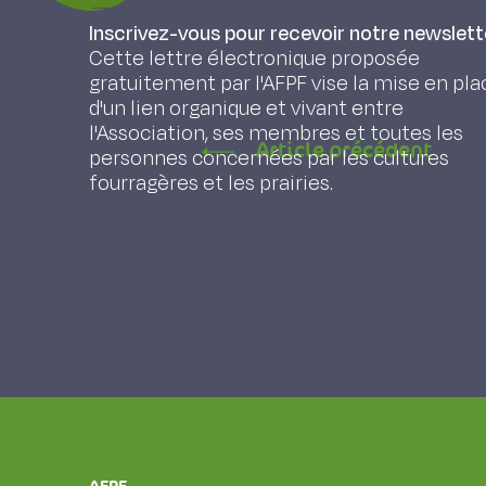
Inscrivez-vous pour recevoir notre newslett
Chesneaux M.T., Rullaud B. (1978). Influenc
Cette lettre électronique proposée
la vigueur des plantules, Fourrages 76, 85-90
gratuitement par l'AFPF vise la mise en pla
d'un lien organique et vivant entre
l'Association, ses membres et toutes les
Article précédent
personnes concernées par les cultures
fourragères et les prairies.