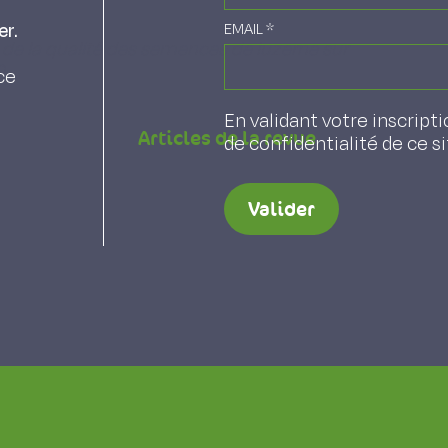
er.
EMAIL
*
e de la qualité des semences de luzerne sur
.
ce
En validant votre inscripti
Articles de la revue
de confidentialité de ce s
Valider