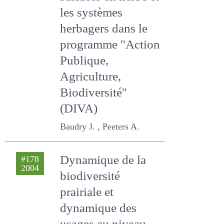
les surfaces en
herbe et les
systèmes
herbagers dans le
programme
''Action Publique,
Agriculture,
Biodiversité'' (DIVA)
Baudry J. , Peeters A.
Dynamique de la
#178
2004
biodiversité
prairiale et
dynamique des