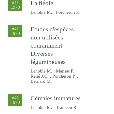
La fléole
#41
1970
Lenoble M. , Porcheron P.
Etudes d'espèces
#41
1970
non utilisées
couramment-
Diverses
légumineuses
Lenoble M. , Mansat P. ,
René J.C. , Porcheron P. ,
Bernard M.
Céréales
#41
1970