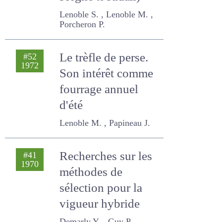
hybrides sorgho x
sudan)
Lenoble S. , Lenoble M. ,
Porcheron P.
Le trèfle de perse.
#52
1972
Son intérêt
comme fourrage
annuel d'été
Lenoble M. , Papineau J.
Recherches sur les
#41
1970
méthodes de
sélection pour la