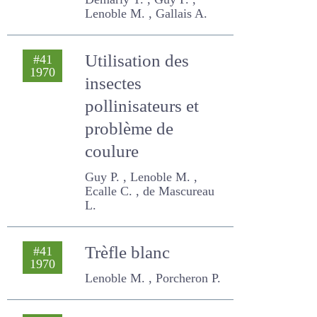
vigueur hybride
Demarly Y. , Guy P. ,
Lenoble M. , Gallais A.
Utilisation des
#41
1970
insectes
pollinisateurs et
problème de
coulure
Guy P. , Lenoble M. , Ecalle
C. , de Mascureau L.
Trèfle blanc
#41
1970
Lenoble M. , Porcheron P.