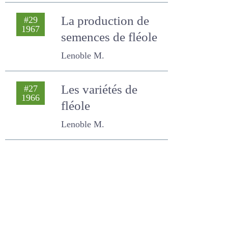
immatures
Lenoble M. , Traineau R.
La production de
#29
1967
semences de
fléole
Lenoble M.
Les variétés de
#27
1966
fléole
Lenoble M.