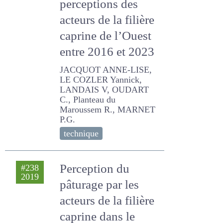
L’herbe dans les
#260
2024
systèmes caprins :
évolution des
perceptions des
acteurs de la filière
caprine de l’Ouest
entre 2016 et 2023
JACQUOT ANNE-LISE, LE
COZLER Yannick, LANDAIS
V, OUDART C., Planteau du
Maroussem R., MARNET
P.G.
technique
Perception du
#238
2019
pâturage par les