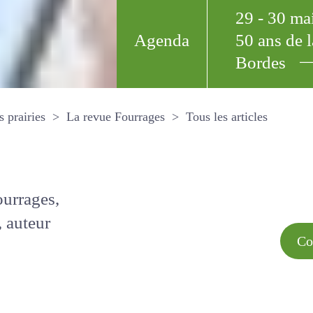
29 - 30 m
Agenda
50 ans de
Bordes
Tous les arti
et les prairies
La revue Fourrages
s par
Comment