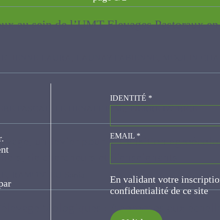
vaux au sein de l’UMT Elevages Pastoraux en t
TIENNE LAURA, LAUNAY FABIENNE, MOULIN CHARLES-HENRI
IDENTITÉ
*
SCAL, LE HENAFF P.-M., PIERRE PATRICE
er.
EMAIL
*
levage, un levier pour la transition agroéco
eillers, de chercheurs et d'enseignants
ce
 RAMONTEU Sonia
En validant votre inscripti
de confidentialité de ce s
'élevage biologiques : Approches aux échel