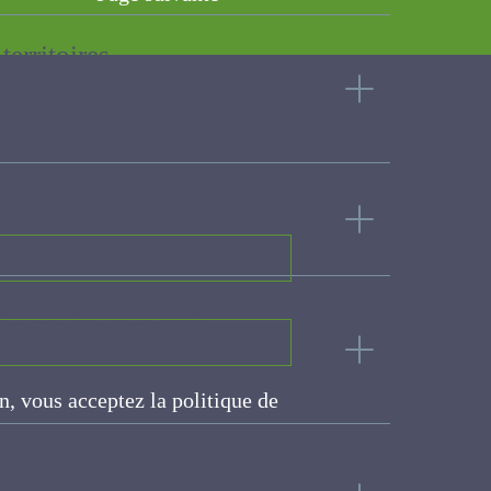
erritoires
logique. Expériences
on, vous acceptez la politique
ite
les de la ferme et du