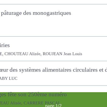
al pâturage des monogastriques
ies
CHOUTEAU Alizée, ROUJEAN Jean Louis
 cœur des systèmes alimentaires circulaires e
UC
ages fête son 250ème numéro
Alizée, CARRERE PASCAL
page 1/2