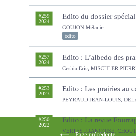
Edito du dossier spéci
#259
2024
GOUJON Mélanie
édito
Edito : L’albedo des prair
#257
2024
Ceshia Eric, MISCHLER PIERRE, 
Edito : Les prairies au
#253
2023
PEYRAUD JEAN-LOUIS, DELABY L
Edito : La revue Fourr
#250
2022
VERTES FRANCOISE, CHOUTEAU 
Page précédente