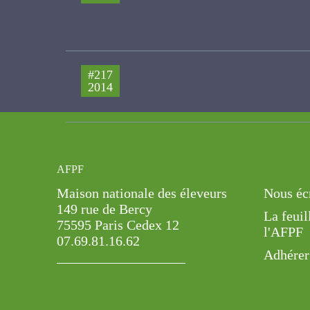
territoire Editorial
Mignolet C. , EXPERTON CATHERI
Editorial
#217
2014
HUYGUE CHRISTIAN, VERTES FR
AFPF
Maison nationale des éleveurs
Nous éc
149 rue de Bercy
La feuil
75595 Paris Cedex 12
l'AFPF
07.69.81.16.62
Adhérer