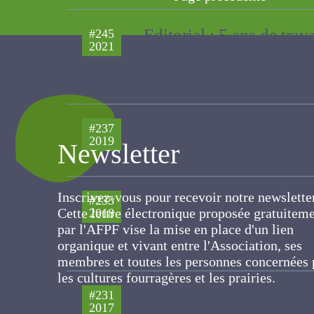
Editorial : 5 ans de tra
#245
2021
méditerranéens
NOZIERES PETIT Marie-Odile, E
Editorial
#237
Newsletter
2019
PLANTUREUX Sylvain, CARRERE PA
Inscrivez-vous pour recevoir notre newslett
L’intégration cultures-é
#235
Cette lettre électronique proposée
2018
d'agriculteurs, de cons
gratuitement par l'AFPF vise la mise en pla
d'un lien organique et vivant entre
Choisis J.P. , MISCHLER PIERRE,
l'Association, ses membres et toutes les
personnes concernées par les cultures
fourragères et les prairies.
Fourrages et systèmes d
#231
2017