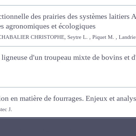
tionnelle des prairies des systèmes laitier
es agronomiques et écologiques
ER CHRISTOPHE, Seytre L. , Piquet M. , Landrieaux J. , Rivière
n ligneuse d'un troupeau mixte de bovins et
ion en matière de fourrages. Enjeux et ana
.
he simple pour évaluer la diversité floristi