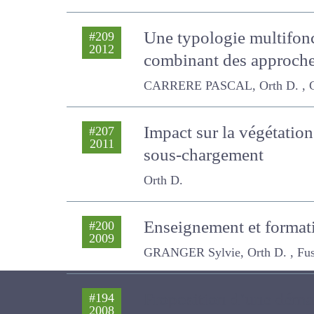
Une typologie multifonc
#209
2012
combinant des approch
CARRERE PASCAL, Orth D. , CHABALI
Impact sur la végétatio
#207
2011
de sous-chargement
Orth D.
Enseignement et format
#200
2009
GRANGER Sylvie, Orth D. , Fustec J
Proposition d’une démarc
#194
2008