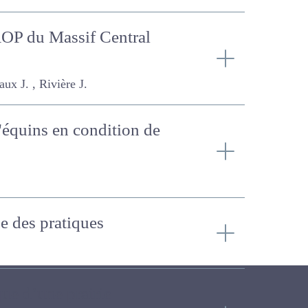
s AOP du Massif Central
 J.
 d'équins en condition
lyse des pratiques
que d’une prairie