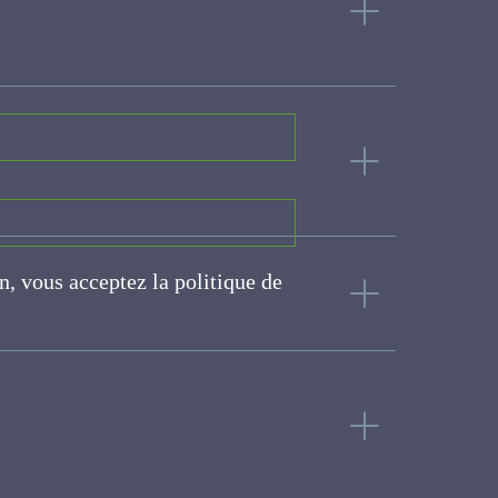
agères avec un modèle de
uestions
on, vous acceptez la politique
ite
ment modifie-t-elle
.