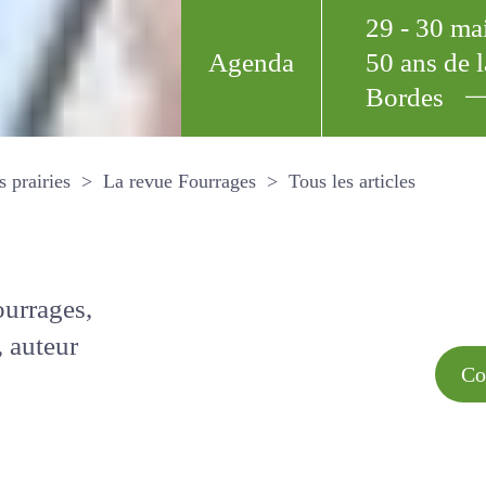
29 - 30 m
Agenda
50 ans de
Bordes
Tous les arti
et les prairies
La revue Fourrages
s par
Comment