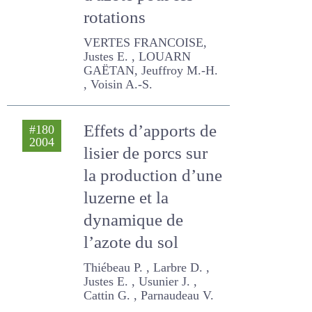
fournitures d'azote
pour les rotations
VERTES FRANCOISE, Justes
E. , LOUARN GAËTAN,
Jeuffroy M.-H. , Voisin A.-S.
Effets d’apports de
#180
2004
lisier de porcs sur
la production d’une
luzerne et la
dynamique de
l’azote du sol
Thiébeau P. , Larbre D. ,
Justes E. , Usunier J. , Cattin
G. , Parnaudeau V.