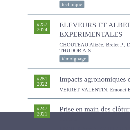
technique
ELEVEURS ET ALBEDO 
#257
2024
CHOUTEAU Alizée, Brelet P., D
témoignage
Impacts agronomiques d
#251
2022
ovins
VERRET VALENTIN, Emonet Emeri
Prise en main des clôtur
#247
2021
brebis
FISCHER Amélie, CAILLAUD S., DE
A., VAN ELSEN N., DEPUILLE L.