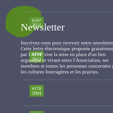
L'internet des objets ap
#247
2021
Newsletter
des animaux
ALLAIN Clément, PAVIE JEROME, 
Inscrivez-vous pour recevoir notre newslett
Cette lettre électronique proposée
Témoignages d'adaptati
#214
gratuitement par l'AFPF vise la mise en pla
2013
pastorales : diversité et
d'un lien organique et vivant entre
l'Association, ses membres et toutes les
LAUNAY FABIENNE, GAUTIER DENIS
personnes concernées par les cultures
fourragères et les prairies.
Gérer une diversité de
#178
2004
Guérin G. , GAUTIER DENIS
Les légumineuses fourr
#174