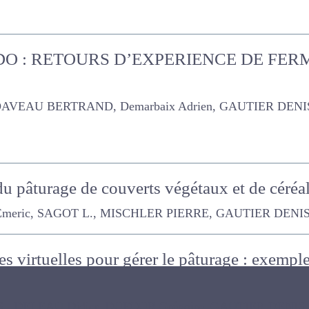
: RETOURS D’EXPERIENCE DE FERMES EXPE
AVEAU BERTRAND, Demarbaix Adrien, GAUTIER DENIS, LE COE
u pâturage de couverts végétaux et de céré
c, SAGOT L., MISCHLER PIERRE, GAUTIER DENIS, LEVAVASSE
es virtuelles pour gérer le pâturage : exemp
LEAU Didier, DUFOUR Grégoire, GAUTIER DENIS, HUNEAU T., VA