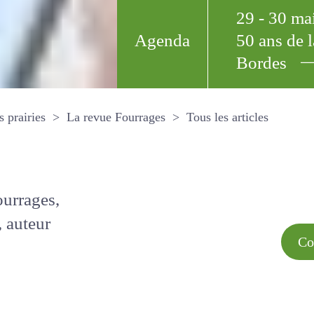
29 - 30 m
Agenda
50 ans de
Bordes
Tous les arti
et les prairies
La revue Fourrages
s par
Comment