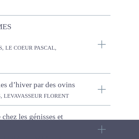
RIMENTALES
UR PASCAL, THUDOR A-S
ales d’hiver par des
UR FLORENT
le chez les génisses et
LADIER C., VALANCE S., MERLE L.-