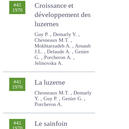
Demarly Y. , Guy P. ,
Lenoble M. , Gallais A.
Croissance et
#41
1970
développement
des luzernes
Guy P. , Demarly Y. ,
Chesneaux M.T. ,
Mokhtarzadeh A. , Arnault
J.L. , Delaude A. , Genier G. ,
Porcheron A. , Jelinovska A.
La luzerne
#41
1970
Chesneaux M.T. , Demarly
Y. , Guy P. , Genier G. ,
Porcheron A.