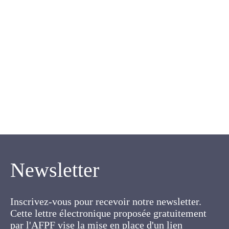
Les variétés de
#5
1961
luzerne
Demarly Y.
Newsletter
Inscrivez-vous pour recevoir notre newsletter.
Cette lettre électronique proposée
gratuitement par l'AFPF vise la mise en place
d'un lien organique et vivant entre l'Association,