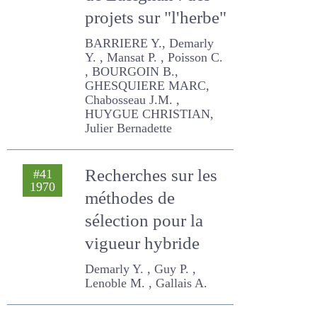
Fourragères de
Lusignan : des
projets sur
"l'herbe"
BARRIERE Y., Demarly Y. ,
Mansat P. , Poisson C. ,
BOURGOIN B.,
GHESQUIERE MARC,
Chabosseau J.M. , HUYGUE
CHRISTIAN, Julier
Bernadette
Recherches sur les
#41
1970
méthodes de
sélection pour la
vigueur hybride