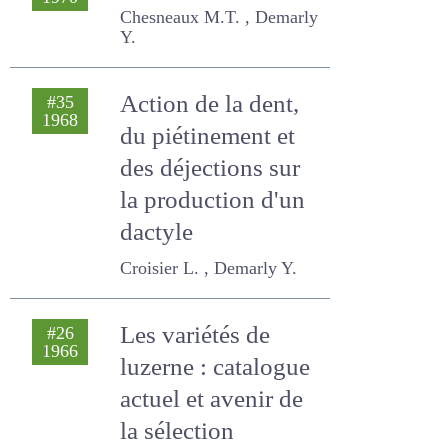
Le sainfoin
#41
1970
Chesneaux M.T. , Demarly
Y.
Action de la dent,
#35
1968
du piétinement et
des déjections sur
la production d'un
dactyle
Croisier L. , Demarly Y.
Les variétés de
#26
1966
luzerne : catalogue