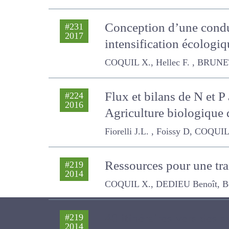
Conception d’une condui
#231
2017
intensification écolog
COQUIL X., Hellec F. , BRUNET Laure
Flux et bilans de N et P
#224
2016
Agriculture biologique 
Fiorelli J.L. , Foissy D, COQUIL X.
Ressources pour une tr
#219
2014
autonomes
COQUIL X., DEDIEU Benoît, Beguin 