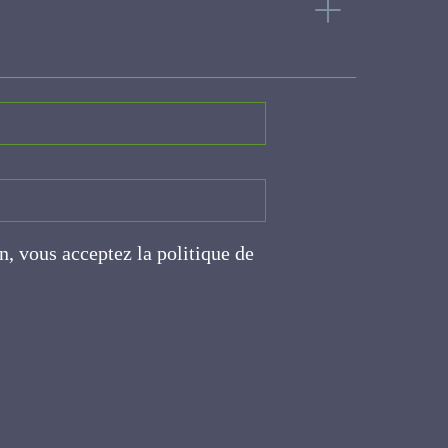
tions pour mieux les
on, vous acceptez la politique
ite