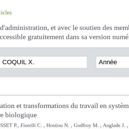
les articles
il d'administration, et avec le soutien des 
 accessible
gratuitement
dans sa version
COQUIL X.
Année
ration et transformations du travail en sy
lture biologique
., Fiorelli C. , Hostiou N. , Godfroy M. , Anglade J. , Franck C. ,