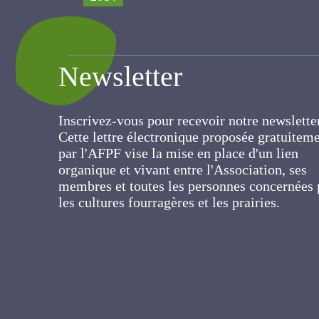
40 itinéraires vers des
#219
2014
accompagner
Lusson J.M. , Frappat B. , FALAISE
Newsletter
Inscrivez-vous pour recevoir notre newslett
Cette lettre électronique proposée
gratuitement par l'AFPF vise la mise en pla
d'un lien organique et vivant entre
l'Association, ses membres et toutes les
personnes concernées par les cultures
fourragères et les prairies.