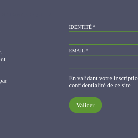
 systèmes herbagers : comprendre les transi
 David, COQUIL X.
IDENTITÉ
*
er.
EMAIL
*
ce
En validant votre inscripti
de confidentialité de ce s
Valider