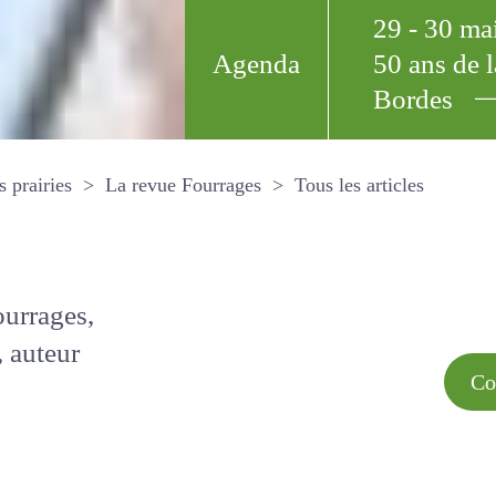
29 - 30 m
Agenda
50 ans de
Bordes
Tous les arti
et les prairies
La revue Fourrages
s par
Comment