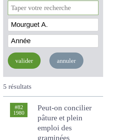
Mourguet A.
Année
valider
annuler
5 résultats
Peut-on concilier
#82
1980
pâture et plein
emploi des