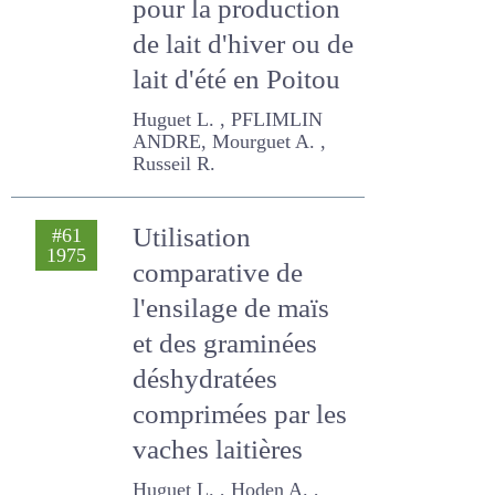
Etude de deux
#82
1980
systèmes
fourragers pour la
production de lait
d'hiver ou de lait
d'été en Poitou
Huguet L. , PFLIMLIN ANDRE,
Mourguet A. , Russeil R.
Utilisation
#61
1975
comparative de
l'ensilage de maïs
et des graminées
déshydratées
comprimées par