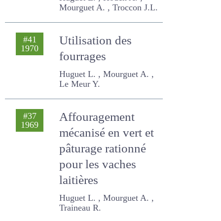
les vaches laitières
Huguet L. , Hoden A. ,
Mourguet A. , Troccon J.L.
Utilisation des
#41
1970
fourrages
Huguet L. , Mourguet A. , Le
Meur Y.
Affouragement
#37
1969
mécanisé en vert
et pâturage
rationné pour les
vaches laitières