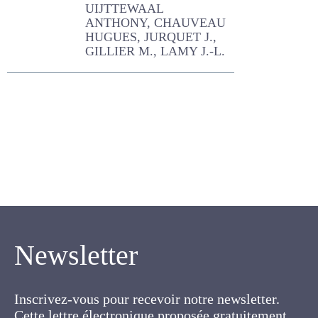
vaches laitières
UIJTTEWAAL ANTHONY,
CHAUVEAU HUGUES,
JURQUET J., GILLIER M.,
LAMY J.-L.
Newsletter
Inscrivez-vous pour recevoir notre newsletter.
Cette lettre électronique proposée
gratuitement par l'AFPF vise la mise en place