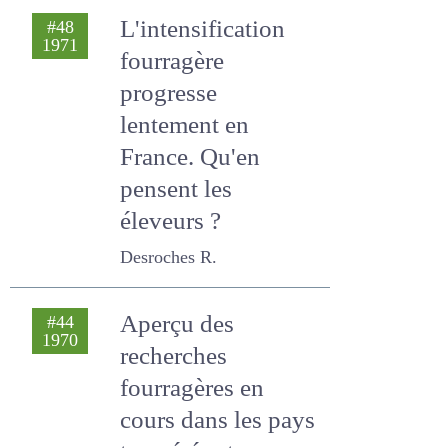
Desroches R. , Picard J.
L'intensification
#48
1971
fourragère
progresse
lentement en
France. Qu'en
pensent les
éleveurs ?
Desroches R.
Aperçu des
#44
1970
recherches