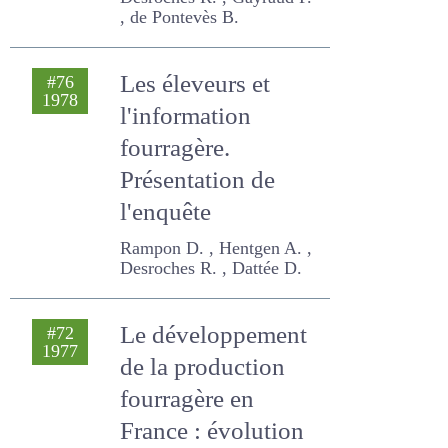
Desroches R. , Gayraud P. ,
de Pontevès B.
Les éleveurs et
#76
1978
l'information
fourragère.
Présentation de
l'enquête
Rampon D. , Hentgen A. ,
Desroches R. , Dattée D.
Le développement
#72
1977
de la production
fourragère en