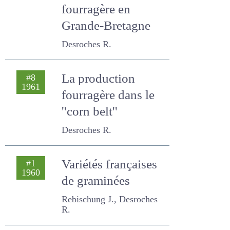
Les bases de
#12
1962
l'intensification
fourragère en
Grande-Bretagne
Desroches R.
La production
#8
1961
fourragère dans le
''corn belt''
Desroches R.
Variétés françaises
#1
1960
de graminées