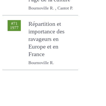
à la luzerne selon le
rang de la pousse
et l'âge de la
culture
Bournoville R. , Cantot P.
Répartition et
#71
1977
importance des
ravageurs en
Europe et en
France
Bournoville R.