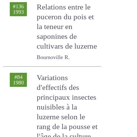
Badenhausser ISABELLE
Relations entre le
#136
1993
puceron du pois et
la teneur en
saponines de
cultivars de
luzerne
Bournoville R.
Variations
#84
1980
d'effectifs des
principaux
insectes nuisibles