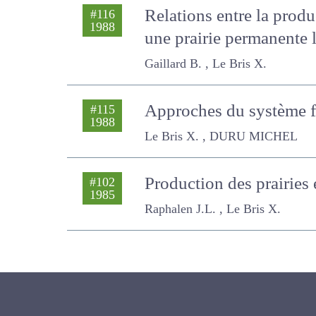
Relations entre la prod
#116
1988
Application à une prair
Gaillard B. , Le Bris X.
Approches du système 
#115
1988
Le Bris X. , DURU MICHEL
Production des prairies
#102
1985
Raphalen J.L. , Le Bris X.