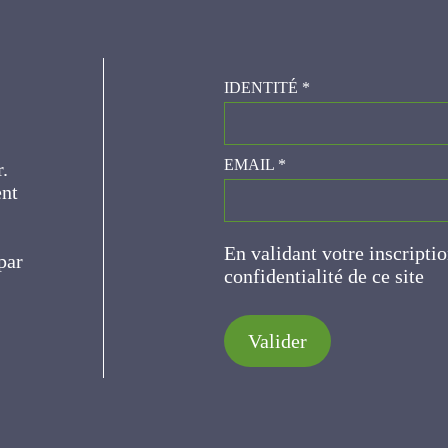
IDENTITÉ
*
er.
EMAIL
*
ce
En validant votre inscripti
de confidentialité de ce s
Valider