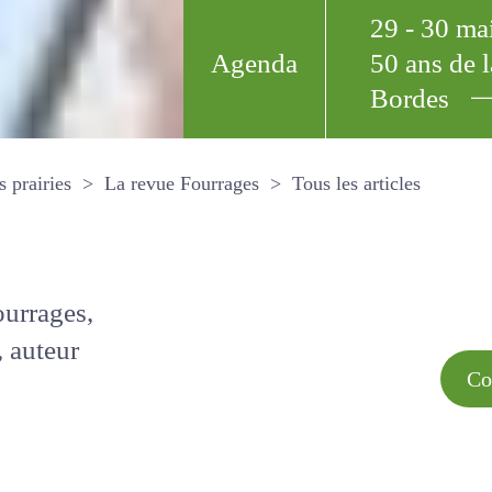
29 - 30 m
Agenda
50 ans de
Bordes
Tous les arti
et les prairies
La revue Fourrages
s par
Comment