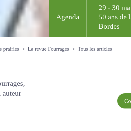
29 - 30 m
Agenda
50 ans de
Bordes
Tous les arti
et les prairies
La revue Fourrages
s par
Comment