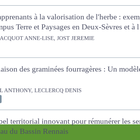
 apprenants à la valorisation de l'herbe : e
ampus Terre et Paysages en Deux-Sèvres et à 
OT ANNE-LISE, JOST JEREMIE
iaison des graminées fourragères : Un modè
 ANTHONY, LECLERCQ DENIS
bel territorial innovant pour rémunérer les 
griculteurs pour l’eau du Bassin Rennais