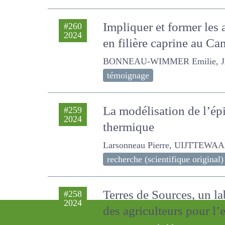
Impliquer et former les
#260
2024
en filière caprine au C
BONNEAU-WIMMER Emilie, JACQU
témoignage
La modélisation de l’ép
#259
2024
thermique
Larsonneau Pierre, UIJTTEWAAL
recherche (scientifique original)
Terres de Sources, un la
#258
2024
environnementaux des a