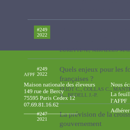
Adaptation de la méthod
2022
Contribution à l’analyse 
MIRALLES MAEVA, PIERRE PATRICE
Modélisation spatialisée
#249
2022
création d’une filière « 
LURETTE A., MIRALLES MAEVA, LORR
AFPF
Quels enjeux pour les f
#249
2022
Maison nationale des éleveurs
Nous éc
françaises ?
149 rue de Bercy
La feuil
75595 Paris Cedex 12
FEIDT C., COLLAS C., MANTRAN M.,
l'AFPF
07.69.81.16.62
Adhérer
La prévision de la crois
#247
2021
gouvernement