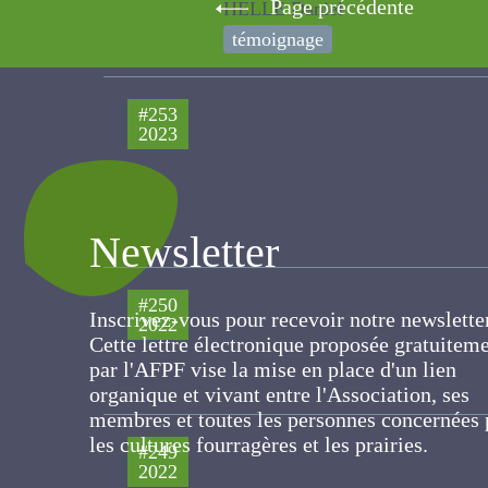
Page précédente
HELLE Daniel
témoignage
Multifonctionnalité et 
#253
2023
alimentaires durables da
ICKOWICZ ALEXANDRE, HUBERT Ber
LI Li, MAURICIO R. M., CANGUSSU
Newsletter
WEDDERBURN L.
Type de prairie, change
#250
Inscrivez-vous pour recevoir notre newslett
2022
Cette lettre électronique proposée
l’échelle des prairies e
gratuitement par l'AFPF vise la mise en pla
(Vosges)
d'un lien organique et vivant entre
l'Association, ses membres et toutes les
PLANTUREUX Sylvain, PIRES B., M
personnes concernées par les cultures
fourragères et les prairies.
#249