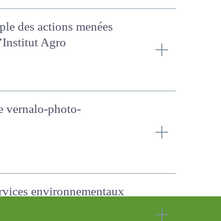
xemple des actions menées
l’Institut Agro
le vernalo-photo-
services