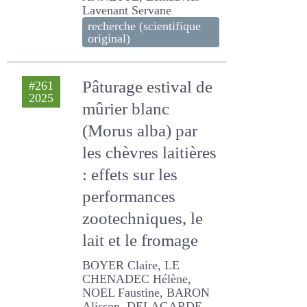
François, Morvan-Bertrand
ANNETTE, Lemauviel-
Lavenant Servane
recherche (scientifique
original)
Pâturage estival de
#261
2025
mûrier blanc
(Morus alba) par
les chèvres
laitières : effets sur
les performances
zootechniques, le
lait et le fromage
BOYER Claire, LE
CHENADEC Hélène, NOEL