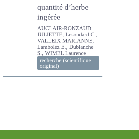
estimation de la
quantité d’herbe
ingérée
AUCLAIR-RONZAUD
JULIETTE, Lesoudard C.,
VALLEIX MARIANNE,
Lambolez E., Dublanche S.,
WIMEL Laurence
recherche (scientifique
original)
page 1/19