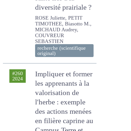
santé liés à la
diversité prairiale ?
ROSE Juliette, PETIT
TIMOTHEE, Biasotto M.,
MICHAUD Audrey,
COUVREUR SEBASTIEN
recherche (scientifique
original)
Impliquer et
#260
2024
former les
apprenants à la
valorisation de
l'herbe : exemple
des actions