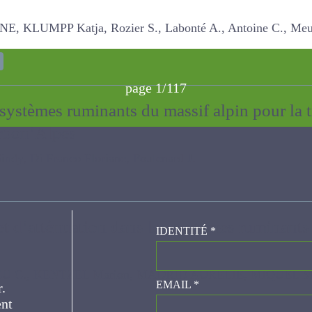
s
MPP Katja, Rozier S., Labonté A., Antoine C., Meunier C.,
page 1/117
s systèmes ruminants du massif alpin pour l
arbon’Alpes
Di Franco Floriane, Poulenard J.
 et d’atténuation dans les systèmes rumina
IDENTITÉ
*
e
U C., KENTZEL Marion, MADRID AURELIE, MIQUEL Marie, Sauvage
er.
EMAIL
*