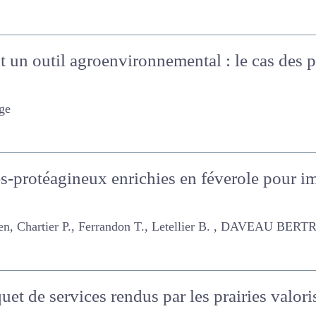
 un outil agroenvironnemental : le cas des pr
e
es-protéagineux enrichies en féverole pour 
artier P., Ferrandon T., Letellier B. , DAVEAU BERTRAND
et de services rendus par les prairies valo