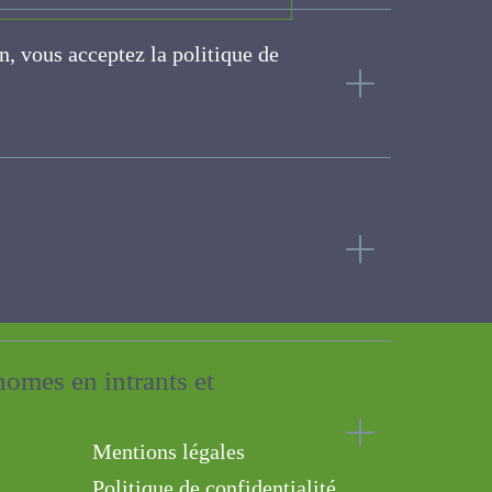
ries en été
on, vous acceptez la politique
L ANTHONY
ite
repousse du ray-grass
orvan-Bertrand ANNETTE
 économes en intrants et
Mentions légales
Politique de confidentialité