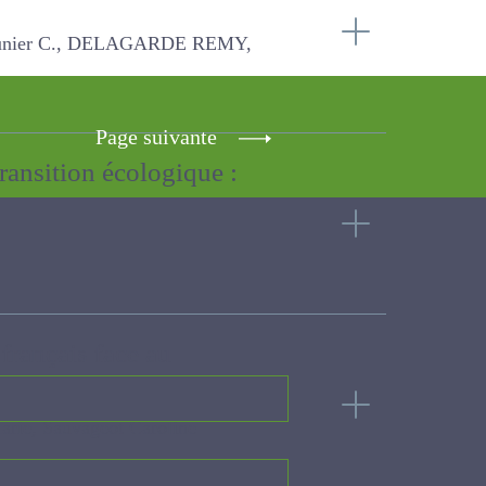
 DELAGARDE REMY, MICHAUD Audrey
Page suivante
a transition écologique :
nts français face au
ot Caroline