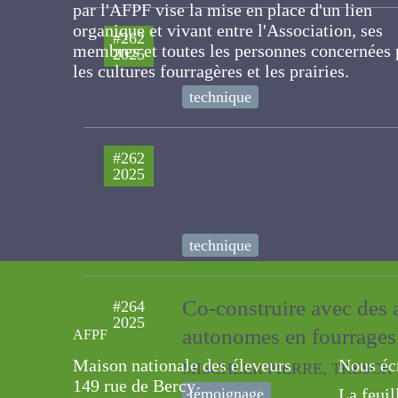
gratuitement par l'AFPF vise la mise en pla
Les cultures fourragères
#262
d'un lien organique et vivant entre
2025
l'Association, ses membres et toutes les
GIGOT Carole, DUCHENE DAVID, 
personnes concernées par les cultures
technique
fourragères et les prairies.
Effet biostimulant d’un 
#262
2025
anglais (Lolium perenn
Grandin-Courbet Antoine, PRUD'
technique
Co-construire avec des
#264
2025
autonomes en fourrage
AFPF
MISCHLER PIERRE, TRESCH Philip
Maison nationale des éleveurs
Nous éc
témoignage
149 rue de Bercy
La feuil