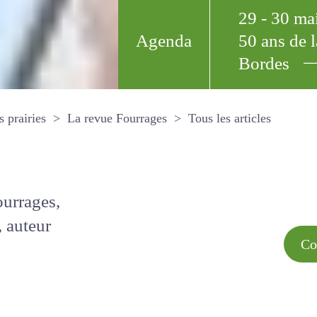
29 - 30 m
Agenda
50 ans de
Bordes
Tous les arti
et les prairies
La revue Fourrages
s par
Comment