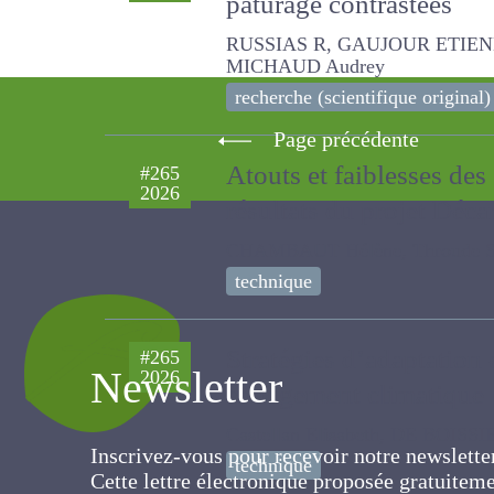
de pâturage contrastée
RUSSIAS R, GAUJOUR ETIENNE, KLU
recherche (scientifique original)
Page précédente
Atouts et faiblesses de
#265
2026
résultats du projet Déc
CHAMBAUT Hélène, Throude Sindy, 
technique
Stratégies d’adaptation
#265
2026
Newsletter
changement climatiqu
Castellan Elisabeth, DE BOISSIE
technique
Inscrivez-vous pour recevoir notre newslett
Cette lettre électronique proposée