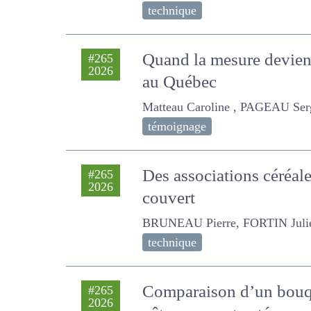
technique
Quand la mesure devient
#265
2026
au Québec
Matteau Caroline , PAGEAU Serg
témoignage
Des associations céréal
#265
2026
sous couvert
BRUNEAU Pierre, FORTIN Julien, Ch
technique
Comparaison d’un bouqu
#265
2026