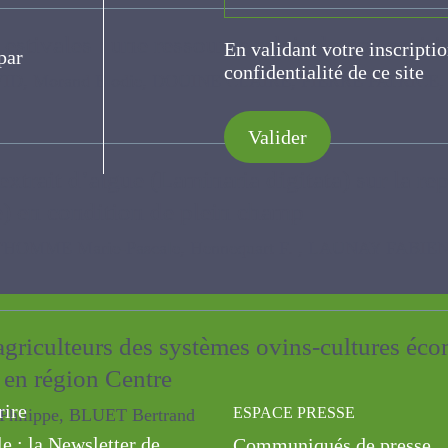
ce
 estivales : une ressource relais de nos prai
En validant votre inscripti
Morand Elodie, DOUINE CLAIRE, PIERRE PATRICE, UIJTTEWAA
de confidentialité de ce s
Valider
extrait d’algue (Laminaria digitata) sur la 
e) en condition de plein champ
HOMME Marie-Pascale, Hennequart F. , LAUNAY FABIENNE, M
 agriculteurs des systèmes ovins-cultures
s en région Centre
pe, BLUET Bertrand
rire
ESPACE PRESSE
le : la Newsletter de
Communiqués de presse