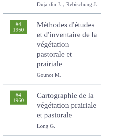
L'amélioration des
#4
1960
espèces prairiales.
Buts, méthodes,
portée générale
Dujardin J. , Rebischung J.
Méthodes d'études
#4
1960
et d'inventaire de la
végétation
pastorale et
prairiale
Gounot M.
Cartographie de la
#4