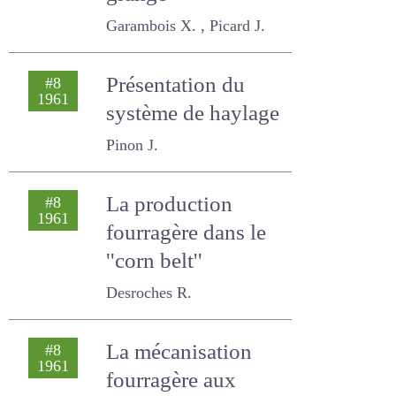
grange
Garambois X. , Picard J.
Présentation du
#8
1961
système de
haylage
Pinon J.
La production
#8
1961
fourragère dans le
''corn belt''
Desroches R.