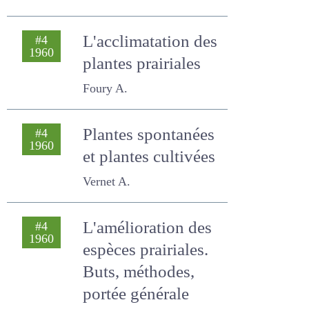
animaux
Pinon J.
L'acclimatation
#4
1960
des plantes
prairiales
Foury A.
Plantes
#4
1960
spontanées et
plantes cultivées
Vernet A.