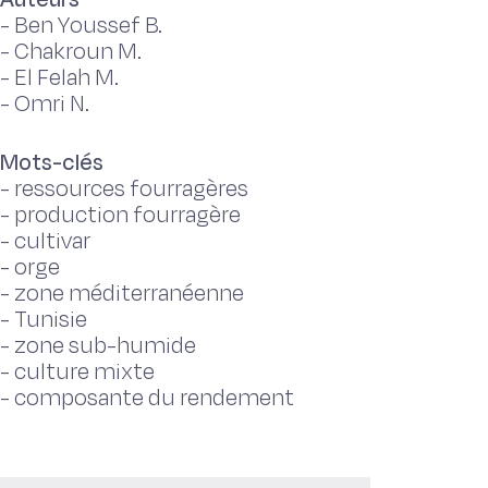
-
Ben Youssef B.
-
Chakroun M.
-
El Felah M.
-
Omri N.
Mots-clés
-
ressources fourragères
-
production fourragère
-
cultivar
-
orge
-
zone méditerranéenne
-
Tunisie
-
zone sub-humide
-
culture mixte
-
composante du rendement