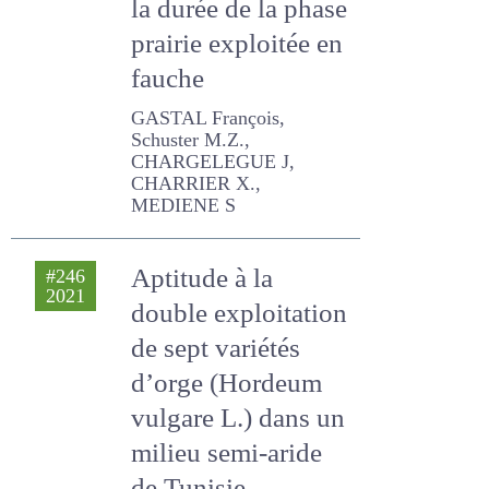
Effet de la durée de
la phase prairie
exploitée en
fauche
GASTAL François, Schuster
M.Z., CHARGELEGUE J,
CHARRIER X., MEDIENE S
Aptitude à la
#246
2021
double exploitation
de sept variétés
d’orge (Hordeum
vulgare L.) dans un
milieu semi-aride
de Tunisie.