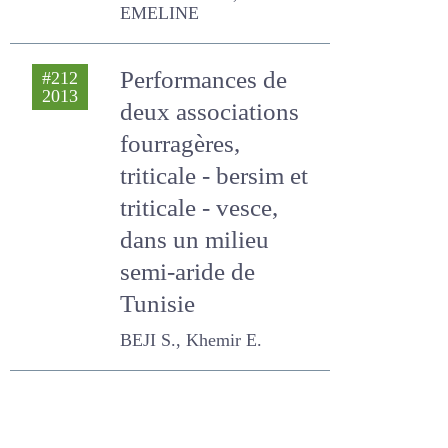
gestion du
pâturage
DELABY LUC, BIGNON
EMELINE
Performances de
#212
2013
deux associations
fourragères,
triticale - bersim et
triticale - vesce,
dans un milieu
semi-aride de
Tunisie
BEJI S., Khemir E.