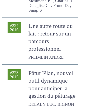
l’eau
Mosimann E. , Charles R. ,
Deleglise C. , Frund D. ,
Sinaj. S
Une autre route du
#224
2016
lait : retour sur un
parcours
professionnel
PFLIMLIN ANDRE
Pâtur’Plan, nouvel
#223
2015
outil dynamique
pour anticiper la