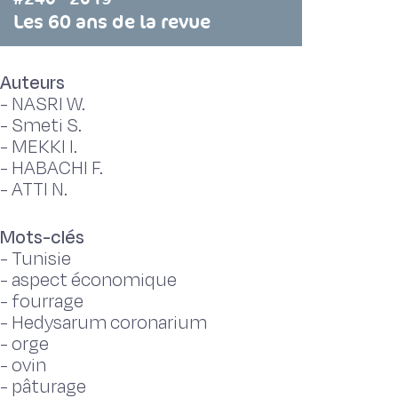
Les 60 ans de la revue
Auteurs
-
NASRI W.
-
Smeti S.
-
MEKKI I.
-
HABACHI F.
-
ATTI N.
Mots-clés
-
Tunisie
-
aspect économique
-
fourrage
-
Hedysarum coronarium
-
orge
-
ovin
-
pâturage