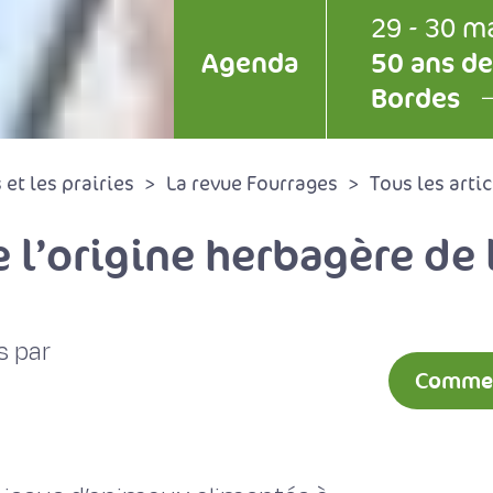
29 - 30 m
Agenda
50 ans de
Bordes
et les prairies
La revue Fourrages
Tous les artic
 l’origine herbagère de l
s par
Comment