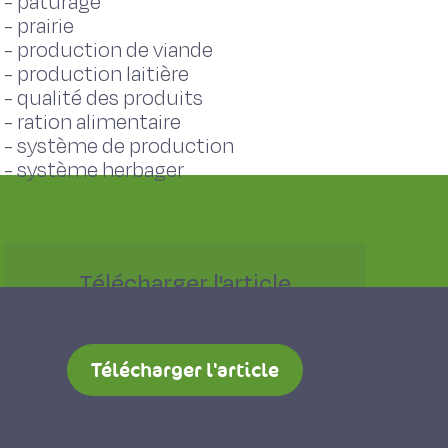
-
pâturage
-
prairie
-
production de viande
-
production laitière
-
qualité des produits
-
ration alimentaire
-
système de production
-
système herbager
Télécharger l'article
PDF - 1,04 Mo
Télécharger l'article