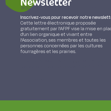
Newsletter
also discuss the utility of these m
(e.g., variability in dietary conditio
Inscrivez-vous pour recevoir notre newslett
limitations, and the benefits deri
Cette lettre électronique proposée
gratuitement par l'AFPF vise la mise en pla
has highlighted new perspectives, b
d'un lien organique et vivant entre
breadth and the robustness.
l'Association, ses membres et toutes les
personnes concernées par les cultures
fourragères et les prairies.
PRACHE S., MARTIN B., Coppa M. (2019). Authe
viande et du lait, Fourrages 239, 211-221.
Prix : 10€