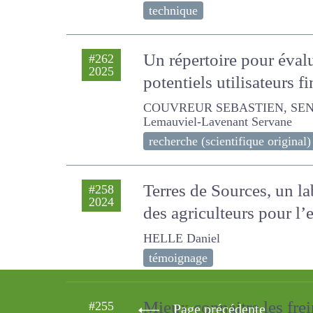
technique
Un répertoire pour évalu
#262
2025
potentiels utilisateurs 
COUVREUR SEBASTIEN, SENECAL J
Lavenant Servane
recherche (scientifique original)
Terres de Sources, un la
#258
2024
environnementaux des a
HELLE Daniel
témoignage
Page précédente
Mieux connaitre les frei
#255