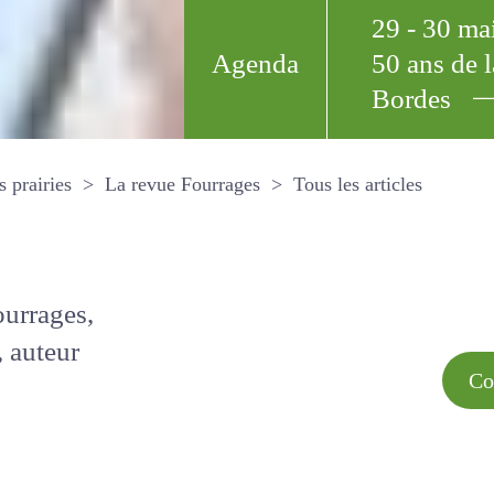
29 - 30 m
Agenda
50 ans de
Bordes
Tous les arti
et les prairies
La revue Fourrages
s par
Comment