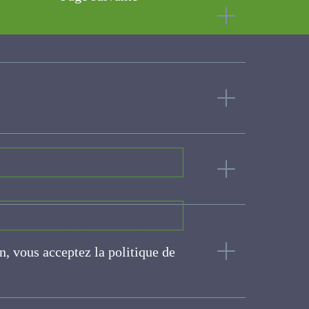
es suivis de fermes
ie
 prairial des prairies
on, vous acceptez la politique
ite