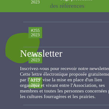
2023
des références
SEURET JEAN-MARC, CARAES Clai
L’autonomie protéique e
#255
2023
pilotes
KENTZEL Marion, BERTRAND Eric, 
Newsletter
Prairies et protéines : n
#254
Inscrivez-vous pour recevoir notre newslett
2023
Cette lettre électronique proposée
LAMBERT RICHARD
gratuitement par l'AFPF vise la mise en pla
d'un lien organique et vivant entre
Le Diagnostic Prairial : 
#252
l'Association, ses membres et toutes les
2022
personnes concernées par les cultures
temporaires de longue
fourragères et les prairies.
PIERRE PATRICE, GRANGER Sylvie