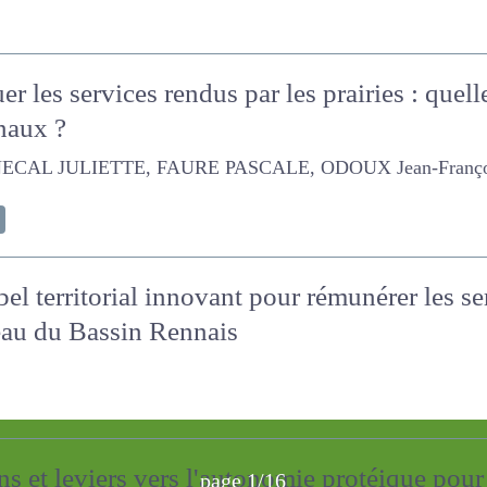
er les services rendus par les prairies : quel
finaux ?
ULIETTE, FAURE PASCALE, ODOUX Jean-François, Morvan-Be
bel territorial innovant pour rémunérer les 
griculteurs pour l’eau du Bassin Rennais
page 1/16
ns et leviers vers l'autonomie protéique pou