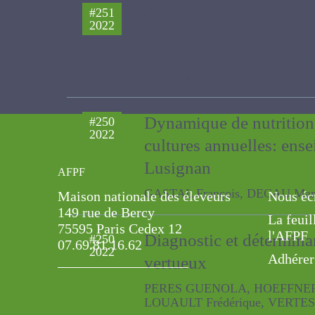
Gestion des ressources f
#251
2022
éleveurs laitiers ?
BATTHEU-NOIRFALISE Caroline, LE
Dynamique de nutrition 
#250
2022
cultures annuelles: ens
AFPF
Lusignan
Maison nationale des éleveurs
Nous éc
GASTAL François, DECAU Marie-
149 rue de Bercy
La feuil
75595 Paris Cedex 12
l'AFPF
07.69.81.16.62
Diagnostic et déterminan
#250
Adhérer
2022
cercle vertueux
PERES GUENOLA, HOEFFNER K., C
VERTES FRANCOISE