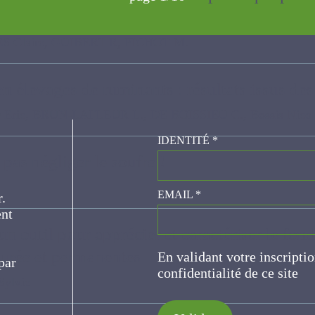
re, GUIBERT R, PICHOT M.
n élevages de ruminants : résultats issus d
IDENTITÉ
*
BRUN-LAFLEUR L., DE BOISSIEU C., Bossis Nicole, MIQUEL Mar
e pas négliger le soufre !
er.
EMAIL
*
ce
un outil pour apprécier et caractériser le fonds
En validant votre inscripti
de confidentialité de ce s
 durée et permanentes