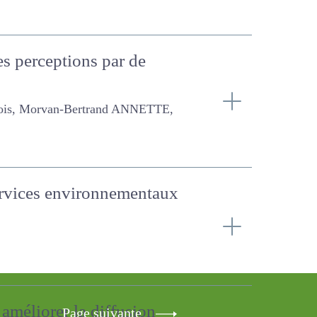
les perceptions par de
rtrand ANNETTE, Lemauviel-
services
Page suivante
r améliorer la diffusion