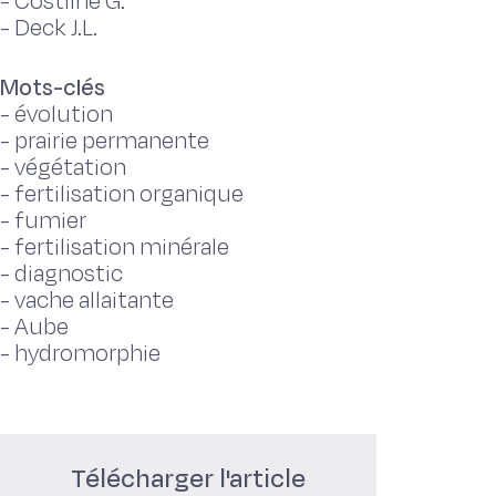
-
Costilhe G.
-
Deck J.L.
Mots-clés
-
évolution
-
prairie permanente
-
végétation
-
fertilisation organique
-
fumier
-
fertilisation minérale
-
diagnostic
-
vache allaitante
-
Aube
-
hydromorphie
Télécharger l'article