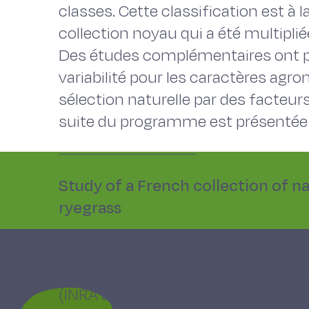
classes. Cette classification est à 
collection noyau qui a été multipli
Des études complémentaires ont pe
variabilité pour les caractères agr
sélection naturelle par des facteurs
suite du programme est présentée 
Study of a French collection of na
ryegrass
This paper summarizes the first s
perennial ryegrass, set up in 1983
(INRA and private companies). As a