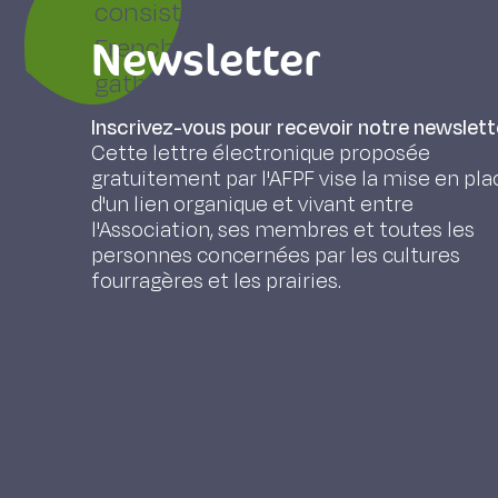
consisted in the intensive collect
Newsletter
French territory, thanks to which 
gathered. These wild populations we
network of trials. Data on agronom
Inscrivez-vous pour recevoir notre newslett
analysed using a range of statistica
Cette lettre électronique proposée
gratuitement par l'AFPF vise la mise en pla
was distributed into clusters. This
d'un lien organique et vivant entre
core collection of populations, whi
l'Association, ses membres et toutes les
personnes concernées par les cultures
gene bank. Further studies made it 
fourragères et les prairies.
genetic variation among population
selection under the climatic feature
Charmet G., LECONTE D., Leau G., Balfourier F.,
(1996). Etude d'une collection française de 
Fourrages 146, 107-120.