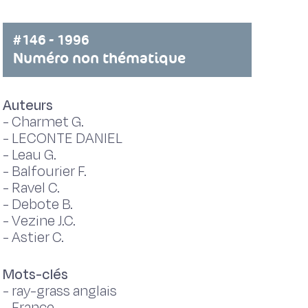
#146 - 1996
Numéro non thématique
Auteurs
-
Charmet G.
-
LECONTE DANIEL
-
Leau G.
-
Balfourier F.
-
Ravel C.
-
Debote B.
-
Vezine J.C.
-
Astier C.
Mots-clés
-
ray-grass anglais
-
France