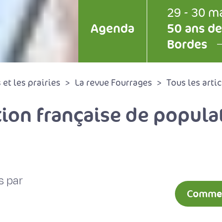
29 - 30 m
Agenda
50 ans de
Bordes
et les prairies
La revue Fourrages
Tous les artic
tion française de popula
s par
Comment