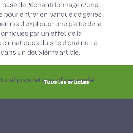
la base de l'échantillonnage d'une
ée pour entrer en banque de gènes.
rmis d'expliquer une partie de la
onomiques par un effet de la
 climatiques du site d'origine. La
dans un deuxième article.
tural populations of perennial
Tous les articles
teps of a breeding programme for
 by co-operating breeders of ACVF
 first step, this programme