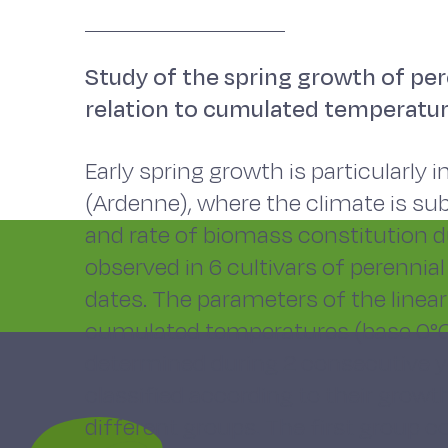
Study of the spring growth of pere
relation to cumulated temperatu
Early spring growth is particularly 
(Ardenne), where the climate is s
and rate of biomass constitution d
observed in 6 cultivars of perennia
dates. The parameters of the linear
cumulated temperatures (base 0°C
determined during 2 consecutive ye
classified according to their growth 
different groups. The first group c