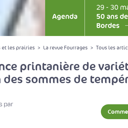
29 - 30 m
Agenda
50 ans de
Bordes
et les prairies
La revue Fourrages
Tous les artic
nce printanière de varié
on des sommes de tempé
s par
Comment