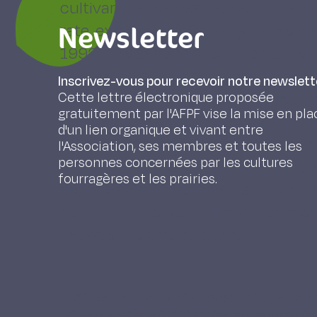
cultivars, i.e. Barvestra, Bastion a
Newsletter
rate, expressed in kg DM/degree-day
1992. The second group contained t
Condesa, Barenza) and had an avera
Inscrivez-vous pour recevoir notre newslett
of 6,6 in 1992 (expressed in the s
Cette lettre électronique proposée
gratuitement par l'AFPF vise la mise en pla
temperatures required by Bastion t
d'un lien organique et vivant entre
500 kg DM amounted to 434 degree
l'Association, ses membres et toutes les
personnes concernées par les cultures
days in 1992. To reach the same yie
fourragères et les prairies.
degree-days in both years. Since 
during this period, a difference f
between to two cultivars.
LAMBERT R., Lambert J., Toussaint B., Peeter
printanière de variétés de ray-grass angla