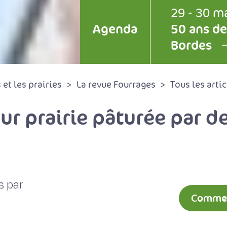
29 - 30 m
Agenda
50 ans de
Bordes
et les prairies
La revue Fourrages
Tous les artic
r prairie pâturée par de
s par
Comment