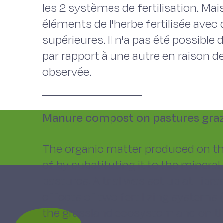
les 2 systèmes de fertilisation. Mai
éléments de l'herbe fertilisée av
supérieures. Il n'a pas été possible
par rapport à une autre en raison de
observée.
Manure compost on pastures graz
The organic matter produced on th
of by substituting it to the mineral 
pastures. A trial was set up at Li
effects of two fertilizing systems 
the grassland ecosystem and on t