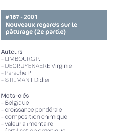
#167 - 2001
Nouveaux regards sur le
pâturage (2e partie)
Auteurs
-
LIMBOURG P.
-
DECRUYENAERE Virginie
-
Parache P.
-
STILMANT Didier
Mots-clés
-
Belgique
-
croissance pondérale
-
composition chimique
-
valeur alimentaire
-
fertilisation organique