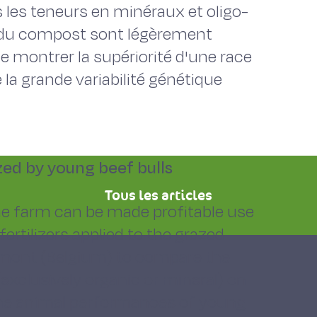
s les teneurs en minéraux et oligo-
ec du compost sont légèrement
 de montrer la supériorité d'une race
 la grande variabilité génétique
ed by young beef bulls
Tous les articles
e farm can be made profitable use
fertilizers applied to the grazed
bramont (Belgium) to compare the
(exclusively organic or mineral) on
he animal performances of young