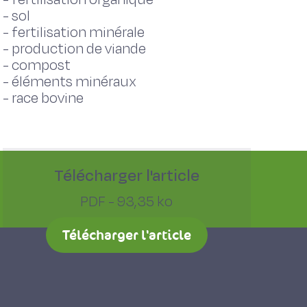
-
sol
-
fertilisation minérale
-
production de viande
-
compost
-
éléments minéraux
-
race bovine
Télécharger l'article
PDF - 93,35 ko
Télécharger l'article