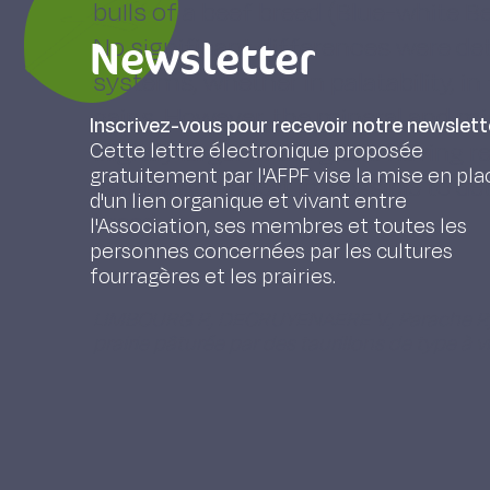
buIls of a beef breed (Blue-white B
Newsletter
No significant differences were de
systems, whether in palatability, in 
gains. However, the mineral and m
Inscrivez-vous pour recevoir notre newslett
slightly larger in the grass having
Cette lettre électronique proposée
gratuitement par l'AFPF vise la mise en pla
variability made it impossible to de
d'un lien organique et vivant entre
breed.
l'Association, ses membres et toutes les
personnes concernées par les cultures
fourragères et les prairies.
LIMBOURG P., DECRUYENAERE V., Parache P.
prairie pâturée par des taurillons de type à 