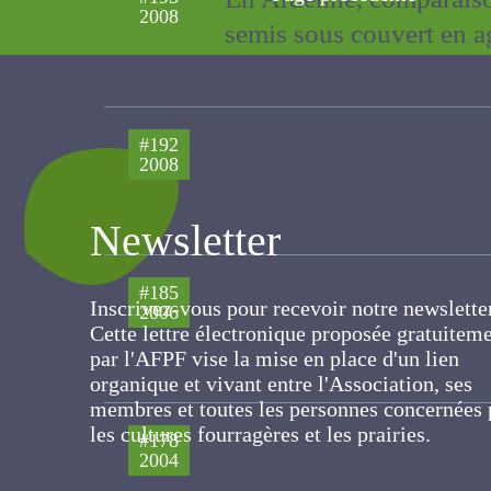
En Ardenne, comparais
#195
2008
du semis sous couvert 
KNODEN DAVID, Herman J. , STILM
Le rumex à feuilles ob
#192
2008
lutte chimique et méth
Newsletter
STILMANT Didier, Bodson B. , Her
Inscrivez-vous pour recevoir notre newslett
Comment prendre en co
#185
Cette lettre électronique proposée
2006
d’élevage herbagers ?
gratuitement par l'AFPF vise la mise en pla
d'un lien organique et vivant entre
STILMANT Didier, DECRUYENAERE V
l'Association, ses membres et toutes les
personnes concernées par les cultures
fourragères et les prairies.
Diversité floristique d
#178
2004