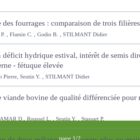
 des fourrages : comparaison de trois filièr
. , Flamin C. , Godin B. , STILMANT Didier
 déficit hydrique estival, intérêt de semis 
zerne - fétuque élevée
re, Seutin Y. , STILMANT Didier
re viande bovine de qualité différenciée pou
., Roussel L. , Seutin Y. , Stassart P.
page 1/2