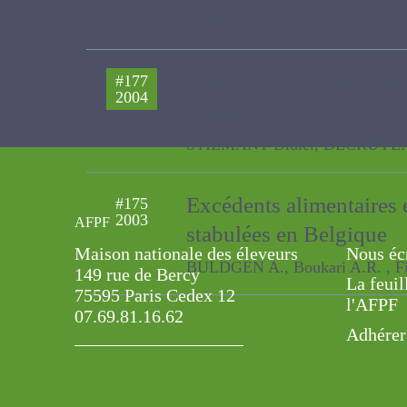
des produits laitiers dér
LECONTE DANIEL, Simon J.C. , STI
Voies d'évolution possi
#177
2004
contraintes de la PAC
STILMANT Didier, DECRUYENAERE Vir
Excédents alimentaires 
#175
AFPF
2003
stabulées en Belgique
Maison nationale des éleveurs
Nous éc
149 rue de Bercy
BULDGEN A., Boukari A.R. , Fievez 
La feuil
75595 Paris Cedex 12
l'AFPF
07.69.81.16.62
Adhérer