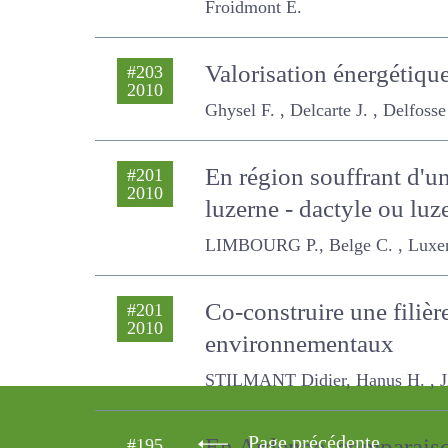
Valorisation énergétique
#203
2010
opportunités
Ghysel F. , Delcarte J. , Delfosse P
En région souffrant d'un
#201
2010
luzerne - dactyle ou lu
LIMBOURG P., Belge C. , Luxen Pier
Co-construire une filiè
#201
2010
environnementaux
STILMANT Didier, Hanus H. , JAMAR D
Page précédente