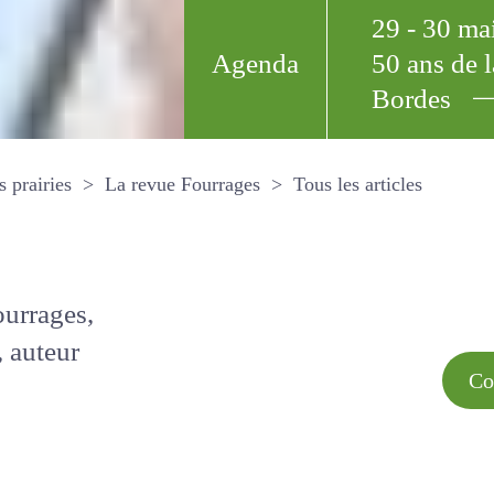
29 - 30 m
Agenda
50 ans de
Bordes
Tous les arti
et les prairies
La revue Fourrages
s par
Comment