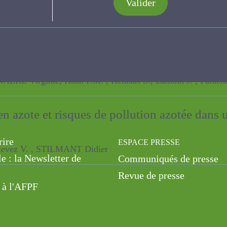
ivés
Valider
LMANT Didier
bles pour les systèmes allaitants du sud-est
ginie, Haan P.M. , Hennart S., Lambin J. , Parache P.
en azote et risques de pollution azotée da
rire
ESPACE PRESSE
V. , STILMANT Didier
le : la Newsletter de
Communiqués de presse
Revue de presse
 à l'AFPF