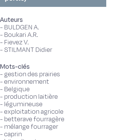
Auteurs
-
BULDGEN A.
-
Boukari A.R.
-
Fievez V.
-
STILMANT Didier
Mots-clés
-
gestion des prairies
-
environnement
-
Belgique
-
production laitière
-
légumineuse
-
exploitation agricole
-
betterave fourragère
-
mélange fourrager
-
caprin