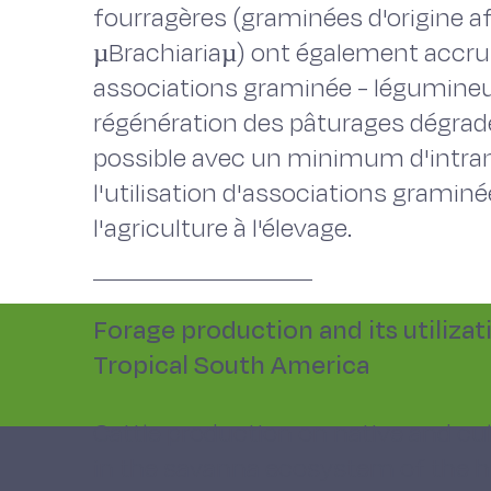
fourragères (graminées d'origine 
µBrachiariaµ) ont également accru l
associations graminée - légumineus
régénération des pâturages dégradés
possible avec un minimum d'intrants
l'utilisation d'associations gramin
l'agriculture à l'élevage.
Forage production and its utiliza
Tropical South America
Cattle production on native and cul
in the savanna ecosystem of the 