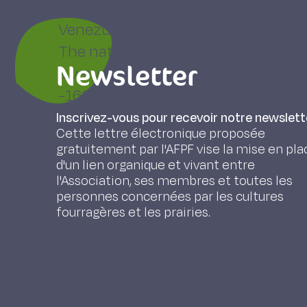
countries of South America (Brazil
Venezuela).
The native rangelands, which cove
Newsletter
a very low productivity (LWG: 150 t
-160 to -250 in dry season).
However native rangelands can be 
Inscrivez-vous pour recevoir notre newslett
Cette lettre électronique proposée
management to regenerate the pas
gratuitement par l'AFPF vise la mise en pla
and fodder banks of introduced g
d'un lien organique et vivant entre
l'Association, ses membres et toutes les
LWG. In addition, animal productivi
personnes concernées par les cultures
of hectares, after the development 
fourragères et les prairies.
Brazil and Venezuela), by using i
Africa (genera Panicum and Brachiar
America conditions.
But these cultivated pastures are 