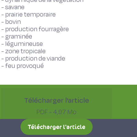
-
savane
-
prairie temporaire
-
bovin
-
production fourragère
-
graminée
-
légumineuse
-
zone tropicale
-
production de viande
-
feu provoqué
Télécharger l'article
PDF - 4,97 Mo
Télécharger l'article