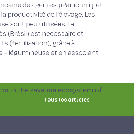
africaine des genres µPanicum µet
a productivité de l'élevage. Les
e sont peu utilisées. La
 (Brésil) est nécessaire et
 (fertilisation), grâce à
ée - légumineuse et en associant
tion in the savanna ecosystem of
Tous les articles
tivated pastures is very important
humid and semi-humid tropical