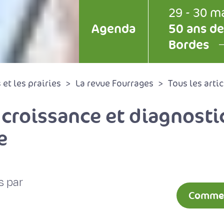
29 - 30 m
Agenda
50 ans de
Bordes
et les prairies
La revue Fourrages
Tous les artic
croissance et diagnostic
e
s par
Comment