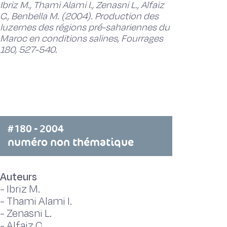
Ibriz M., Thami Alami I., Zenasni L., Alfaiz
C., Benbella M. (2004). Production des
luzernes des régions pré-sahariennes du
Maroc en conditions salines, Fourrages
180, 527-540.
#180 - 2004
numéro non thématique
Auteurs
-
Ibriz M.
-
Thami Alami I.
-
Zenasni L.
-
Alfaiz C.