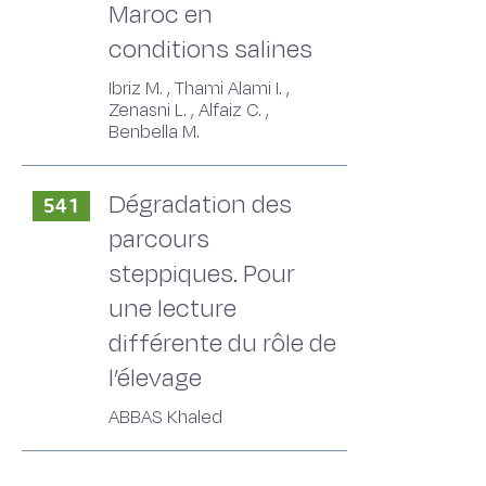
Maroc en
conditions salines
Ibriz M. , Thami Alami I. ,
Zenasni L. , Alfaiz C. ,
Benbella M.
Dégradation des
541
parcours
steppiques. Pour
une lecture
différente du rôle de
l’élevage
ABBAS Khaled