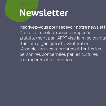
2 different levels of nitrogen fertil
Newsletter
number of species sown had no eff
nor on the distribution of this pro
years; neither was there any effec
Inscrivez-vous pour recevoir notre newslett
the choice of species , especially i
Cette lettre électronique proposée
gratuitement par l'AFPF vise la mise en pla
cocksfoot, had an important effect
d'un lien organique et vivant entre
hectare. The specific diversity of 
l'Association, ses membres et toutes les
personnes concernées par les cultures
with time, and after 5 years; the 
fourragères et les prairies.
initial diversities had only 2 or 3 spe
SURAULT F., HUYGUE C., Veron R. (2008). Pr
et d’associations à diversité spécifique initi