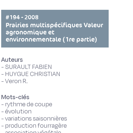
#194 - 2008
Prairies multispécifiques Valeur
agronomique et
environnementale (1re partie)
Auteurs
-
SURAULT FABIEN
-
HUYGUE CHRISTIAN
-
Veron R.
Mots-clés
-
rythme de coupe
-
évolution
-
variations saisonnières
-
production fourragère
-
association végétale