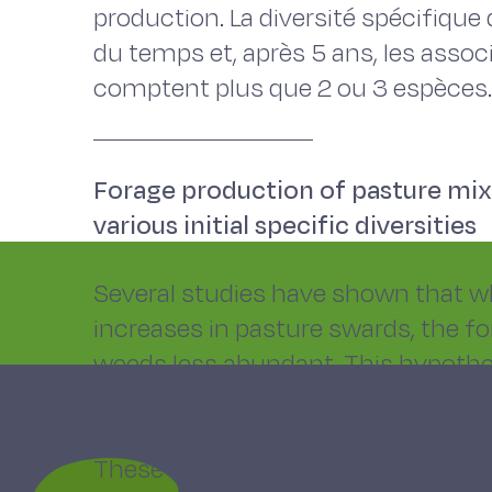
production. La diversité spécifiqu
du temps et, après 5 ans, les asso
comptent plus que 2 ou 3 espèces.
Forage production of pasture mix
various initial specific diversities
Several studies have shown that wh
increases in pasture swards, the fo
weeds less abundant. This hypothesi
micro-plots comprising mixtures 
associations, where the initial diver
These micro-plots were subjected t