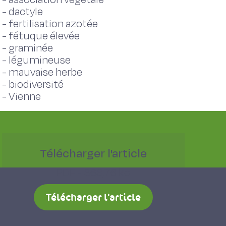
-
dactyle
-
fertilisation azotée
-
fétuque élevée
-
graminée
-
légumineuse
-
mauvaise herbe
-
biodiversité
-
Vienne
Télécharger l'article
PDF - 368,76 ko
Télécharger l'article