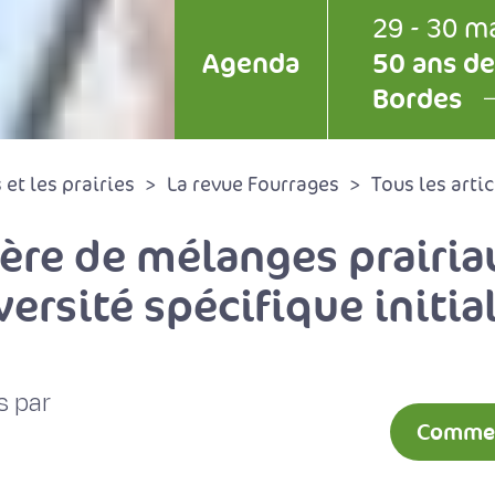
29 - 30 m
Agenda
50 ans de
Bordes
et les prairies
La revue Fourrages
Tous les artic
ère de mélanges prairia
versité spécifique initia
s par
Comment