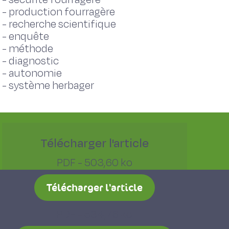
-
production fourragère
-
recherche scientifique
-
enquête
-
méthode
-
diagnostic
-
autonomie
-
système herbager
Télécharger l'article
PDF - 503,60 ko
Télécharger l'article
PDF - 534,76 ko