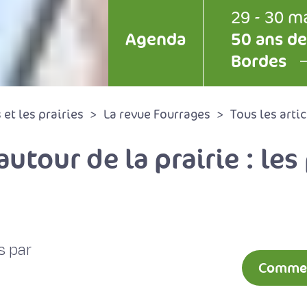
29 - 30 m
Agenda
50 ans de
Bordes
et les prairies
La revue Fourrages
Tous les artic
autour de la prairie : le
s par
Comment