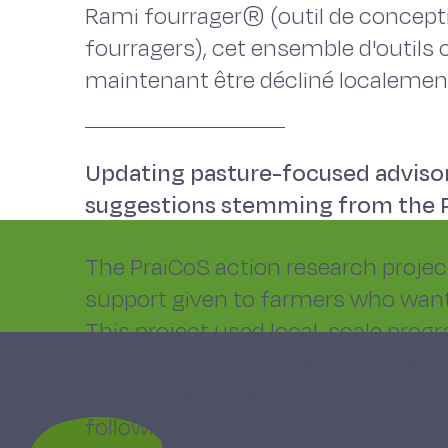
Rami fourrager® (outil de concept
fourragers), cet ensemble d'outils
maintenant être décliné localement
Updating pasture-focused advisor
suggestions stemming from the P
The PraiCoS action research projec
support given to farmers who want
This project used local-scale pr
surveys to come up with differen
are outlined here. Five individual
following themes: Increasing forag