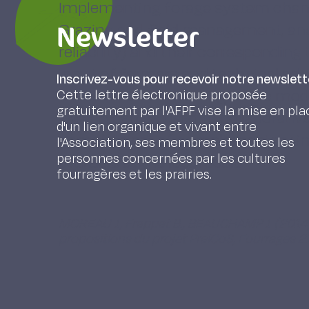
Implementing forage system change
Newsletter
Grazing and field management, an
reliability) and their corresponding
input of farmers and technical adv
Inscrivez-vous pour recevoir notre newslett
the addition of the Diagnostic mo
Cette lettre électronique proposée
gratuitement par l'AFPF vise la mise en pla
(which can be used to collaborative
d'un lien organique et vivant entre
complete set of complementary 
l'Association, ses membres et toutes les
personnes concernées par les cultures
available at the local scale.
fourragères et les prairies.
MOREAU J., Frappat B., BEAUCHAMP J. (2014). R
propositions du projet PraiCoS, Fourrages 2