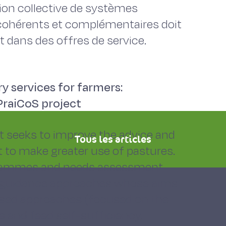
ion collective de systèmes
 cohérents et complémentaires doit
 dans des offres de service.
y services for farmers:
raiCoS project
t seeks to improve the advice and
Tous les articles
 to make greater use of pastures.
ogrammes and needs assessment
t guidance approaches whose aims
-based approaches (focused on the
e and feed self-sufficiency,