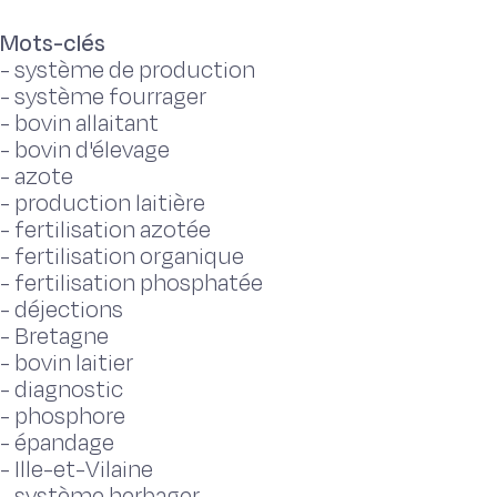
Mots-clés
-
système de production
-
système fourrager
-
bovin allaitant
-
bovin d'élevage
-
azote
-
production laitière
-
fertilisation azotée
-
fertilisation organique
-
fertilisation phosphatée
-
déjections
-
Bretagne
-
bovin laitier
-
diagnostic
-
phosphore
-
épandage
-
Ille-et-Vilaine
-
système herbager