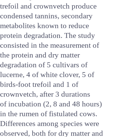
which are rapidly degraded in the
rumen ; their dietary efficiency
is therefore poor. But birds-foot
trefoil and crownvetch produce
condensed tannins, secondary
metabolites known to reduce
protein degradation. The study
consisted in the measurement
of the protein and dry matter
degradation of 5 cultivars of
lucerne, 4 of white clover, 5 of
birds-foot trefoil and 1 of
crownvetch, after 3 durations
of incubation (2, 8 and 48