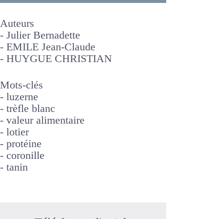
#175 - 2003
Fourrages, protéines et
environnement : de nouveaux
équilibres à construire (2e
partie)
Auteurs
-
Julier Bernadette
-
EMILE Jean-Claude
-
HUYGUE CHRISTIAN
Mots-clés
-
luzerne
-
trèfle blanc
-
valeur alimentaire
-
lotier
-
protéine